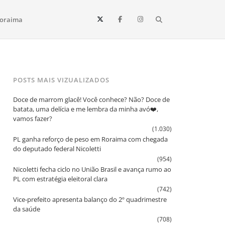
Search
oraima
Vista e todo o estado de Roraima. Fique sempre informado
POSTS MAIS VIZUALIZADOS
Doce de marrom glacê! Você conhece? Não? Doce de
batata, uma delícia e me lembra da minha avó❤️,
vamos fazer?
(1.030)
PL ganha reforço de peso em Roraima com chegada
do deputado federal Nicoletti
(954)
Nicoletti fecha ciclo no União Brasil e avança rumo ao
PL com estratégia eleitoral clara
(742)
Vice‑prefeito apresenta balanço do 2º quadrimestre
da saúde
(708)