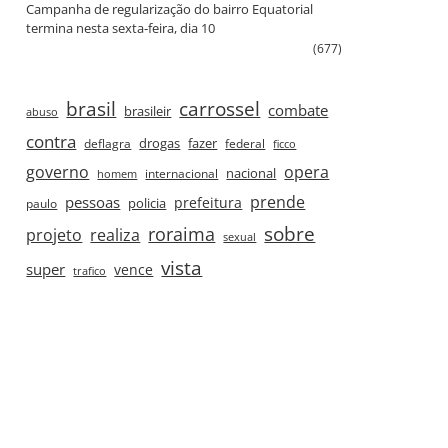
Campanha de regularização do bairro Equatorial
termina nesta sexta‑feira, dia 10
(677)
brasil
carrossel
combate
brasileir
abuso
contra
drogas
fazer
deflagra
federal
ficco
governo
opera
nacional
internacional
homem
prende
pessoas
prefeitura
paulo
policia
roraima
sobre
projeto
realiza
sexual
vista
super
vence
trafico