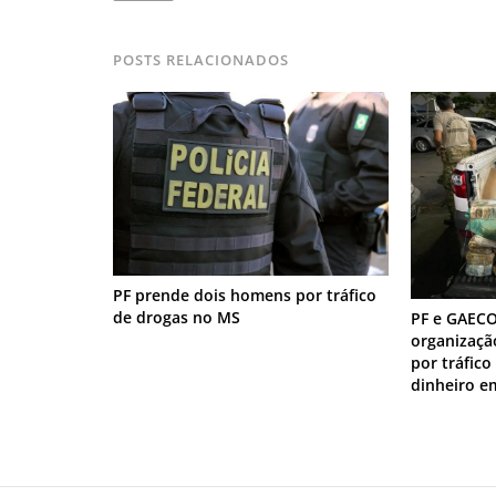
POSTS RELACIONADOS
PF prende dois homens por tráfico
de drogas no MS
PF e GAEC
organizaçã
por tráfic
dinheiro e