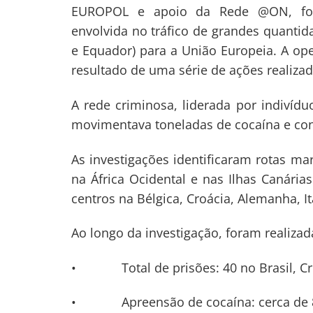
EUROPOL e apoio da Rede @ON, foi
envolvida no tráfico de grandes quantid
e Equador) para a União Europeia. A oper
resultado de uma série de ações realizad
A rede criminosa, liderada por indiví
movimentava toneladas de cocaína e con
As investigações identificaram rotas mar
na África Ocidental e nas Ilhas Canária
centros na Bélgica, Croácia, Alemanha, It
Ao longo da investigação, foram realiza
Navegação
de
s
• Total de prisões: 40 no Brasil, Croá
Post
• Apreensão de cocaína: cerca de 8 t