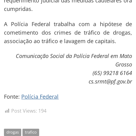
requerimento judicial das medidas cautelares ora
Post
cumpridas.
A Polícia Federal trabalha com a hipótese de
cometimento dos crimes de tráfico de drogas,
associação ao tráfico e lavagem de capitais.
Comunicação Social da Polícia Federal em Mato
Grosso
(65) 99218 6164
cs.srmt@pf.gov.br
Fonte:
Polícia Federal
Post Views:
194
drogas
trafico