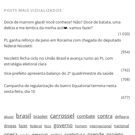
POSTS MAIS VIZUALIZADOS
Doce de marrom glacê! Você conhece? Não? Doce de batata, uma
delícia e me lembra da minha avó❤️, vamos fazer?
(1.030)
PL ganha reforço de peso em Roraima com chegada do deputado
federal Nicoletti
(954)
Nicoletti fecha ciclo no União Brasil e avança rumo ao PL com
estratégia eleitoral clara
(742)
Vice‑prefeito apresenta balanço do 2º quadrimestre da saúde
(708)
Campanha de regularização do bairro Equatorial termina nesta
sexta‑feira, dia 10
(677)
brasil
carrossel
contra
combate
brasileir
deflagra
abuso
governo
drogas
fazer
nacional
federal
internacional
ficco
homem
prende
projeto
opera
pessoas
prefeitura
paulo
policia