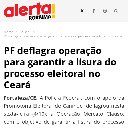
conteúdo
Searc
O maior portal de notícias de Roraima
O Alerta Roraima é seu portal de notícias completo sobre política,
saúde, esportes, economia e os principais acontecimentos de Boa Vista
Home
Policial
e todo o estado de Roraima. Fique sempre informado com
PF deflagra operação para garantir a lisura do processo eleitoral no Ceará
atualizações em tempo real!
PF deflagra operação
para garantir a lisura do
processo eleitoral no
Ceará
Fortaleza/CE.
A Polícia Federal, com o apoio da
Promotoria Eleitoral de Canindé, deflagrou nesta
sexta-feira (4/10), a Operação Mercato Clauso,
com o objetivo de garantir a lisura do processo