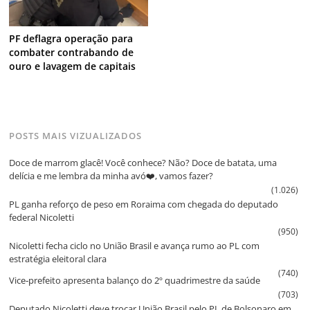
PF deflagra operação para
combater contrabando de
ouro e lavagem de capitais
POSTS MAIS VIZUALIZADOS
Doce de marrom glacê! Você conhece? Não? Doce de batata, uma
delícia e me lembra da minha avó❤️, vamos fazer?
(1.026)
PL ganha reforço de peso em Roraima com chegada do deputado
federal Nicoletti
(950)
Nicoletti fecha ciclo no União Brasil e avança rumo ao PL com
estratégia eleitoral clara
(740)
Vice‑prefeito apresenta balanço do 2º quadrimestre da saúde
(703)
Deputado Nicoletti deve trocar União Brasil pelo PL de Bolsonaro em