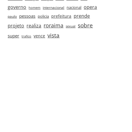
governo
opera
nacional
internacional
homem
prende
pessoas
prefeitura
paulo
policia
roraima
sobre
projeto
realiza
sexual
vista
super
vence
trafico