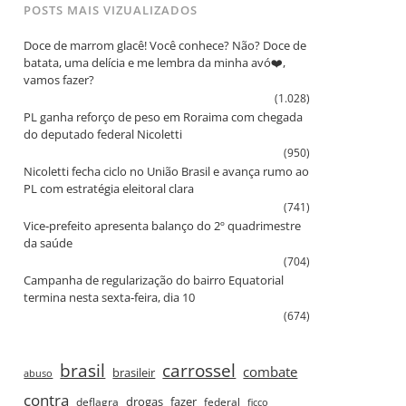
POSTS MAIS VIZUALIZADOS
Doce de marrom glacê! Você conhece? Não? Doce de
batata, uma delícia e me lembra da minha avó❤️,
vamos fazer?
(1.028)
PL ganha reforço de peso em Roraima com chegada
do deputado federal Nicoletti
(950)
Nicoletti fecha ciclo no União Brasil e avança rumo ao
PL com estratégia eleitoral clara
(741)
Vice‑prefeito apresenta balanço do 2º quadrimestre
da saúde
(704)
Campanha de regularização do bairro Equatorial
termina nesta sexta‑feira, dia 10
(674)
brasil
carrossel
combate
brasileir
abuso
contra
drogas
fazer
deflagra
federal
ficco