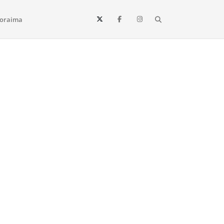
Search
oraima
Vista e todo o estado de Roraima. Fique sempre informado