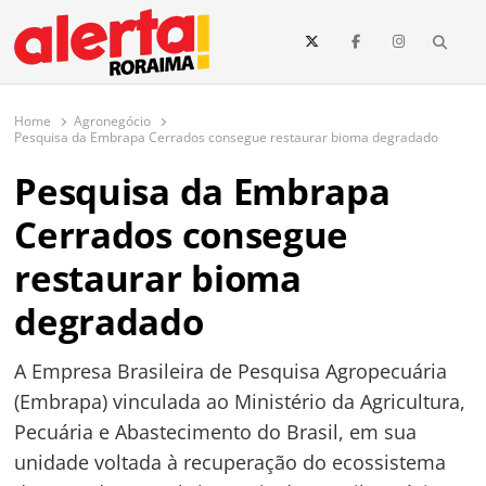
conteúdo
Searc
O maior portal de notícias de Roraima
O Alerta Roraima é seu portal de notícias completo sobre política,
saúde, esportes, economia e os principais acontecimentos de Boa Vista
Home
Agronegócio
e todo o estado de Roraima. Fique sempre informado com
Pesquisa da Embrapa Cerrados consegue restaurar bioma degradado
atualizações em tempo real!
Pesquisa da Embrapa
Cerrados consegue
restaurar bioma
degradado
A Empresa Brasileira de Pesquisa Agropecuária
(Embrapa) vinculada ao Ministério da Agricultura,
Pecuária e Abastecimento do Brasil, em sua
unidade voltada à recuperação do ecossistema