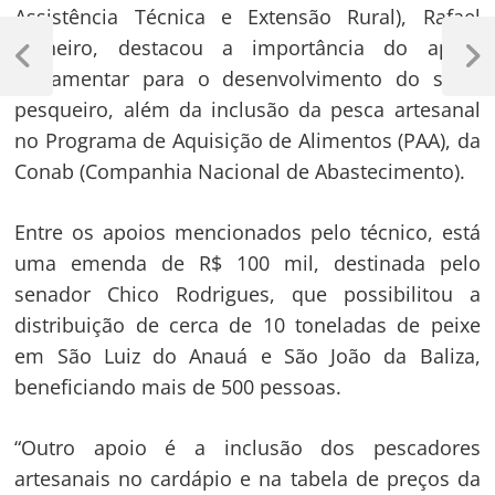
Assistência Técnica e Extensão Rural), Rafael
Navegação
Pinheiro, destacou a importância do apoio
de
Previous
Next
parlamentar para o desenvolvimento do setor
Post
Post
Post
pesqueiro, além da inclusão da pesca artesanal
no Programa de Aquisição de Alimentos (PAA), da
Conab (Companhia Nacional de Abastecimento).
Entre os apoios mencionados pelo técnico, está
uma emenda de R$ 100 mil, destinada pelo
senador Chico Rodrigues, que possibilitou a
distribuição de cerca de 10 toneladas de peixe
em São Luiz do Anauá e São João da Baliza,
beneficiando mais de 500 pessoas.
“Outro apoio é a inclusão dos pescadores
artesanais no cardápio e na tabela de preços da