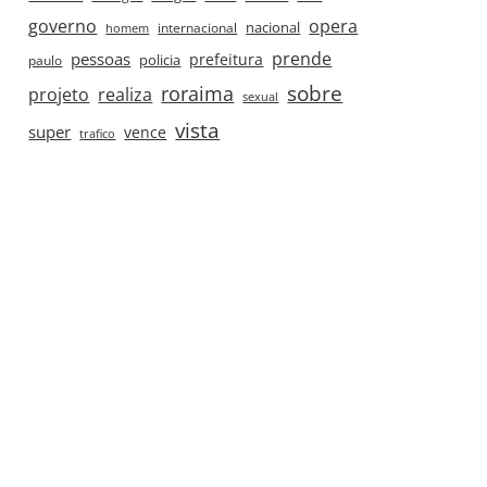
governo
opera
nacional
internacional
homem
prende
pessoas
prefeitura
paulo
policia
roraima
sobre
projeto
realiza
sexual
vista
super
vence
trafico