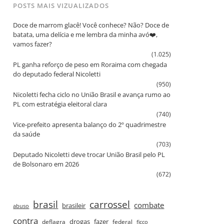
POSTS MAIS VIZUALIZADOS
Doce de marrom glacê! Você conhece? Não? Doce de
batata, uma delícia e me lembra da minha avó❤️,
vamos fazer?
(1.025)
PL ganha reforço de peso em Roraima com chegada
do deputado federal Nicoletti
(950)
Nicoletti fecha ciclo no União Brasil e avança rumo ao
PL com estratégia eleitoral clara
(740)
Vice‑prefeito apresenta balanço do 2º quadrimestre
da saúde
(703)
Deputado Nicoletti deve trocar União Brasil pelo PL
de Bolsonaro em 2026
(672)
brasil
carrossel
combate
brasileir
abuso
contra
drogas
fazer
deflagra
federal
ficco