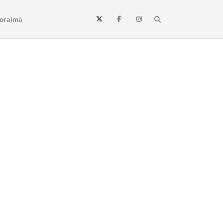
Search
oraima
Vista e todo o estado de Roraima. Fique sempre informado