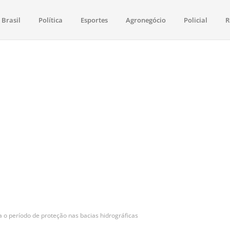
Brasil
Política
Esportes
Agronegócio
Policial
R
aima
política, saúde, esportes, economia e os principais acontecimentos de Boa 
 o período de proteção nas bacias hidrográficas