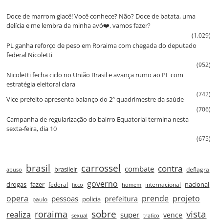
Doce de marrom glacê! Você conhece? Não? Doce de batata, uma
delícia e me lembra da minha avó❤️, vamos fazer?
(1.029)
PL ganha reforço de peso em Roraima com chegada do deputado
federal Nicoletti
(952)
Nicoletti fecha ciclo no União Brasil e avança rumo ao PL com
estratégia eleitoral clara
(742)
Vice‑prefeito apresenta balanço do 2º quadrimestre da saúde
(706)
Campanha de regularização do bairro Equatorial termina nesta
sexta‑feira, dia 10
(675)
brasil
carrossel
contra
combate
brasileir
deflagra
abuso
governo
drogas
fazer
nacional
federal
internacional
ficco
homem
prende
projeto
opera
pessoas
prefeitura
paulo
policia
roraima
sobre
vista
realiza
super
vence
sexual
trafico