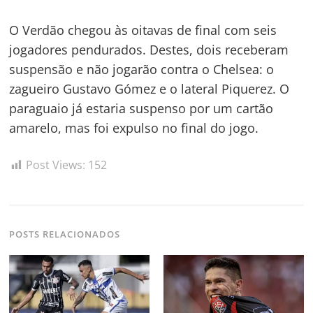
O Verdão chegou às oitavas de final com seis
jogadores pendurados. Destes, dois receberam
suspensão e não jogarão contra o Chelsea: o
zagueiro Gustavo Gómez e o lateral Piquerez. O
paraguaio já estaria suspenso por um cartão
Navegação
amarelo, mas foi expulso no final do jogo.
de
s
Post
Post Views:
152
POSTS RELACIONADOS