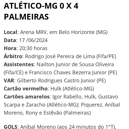
ATLÉTICO-MG 0 X 4
Navegação
PALMEIRAS
de
s
Post
Local
: Arena MRV, em Belo Horizonte (MG)
Data
: 17 /06/2024
Hora
: 20;30 horas
Árbitro
: Rodrigo José Pereira de Lima (Fifa/PE)
Assistentes
: Nailton Junior de Sousa Oliveira
(Fifa/CE) e Francisco Chaves Bezerra Junior (PE)
VAR
: Gilberto Rodrigues Castro Junior (PE)
Cartão vermelho
: Hulk (Atlético-MG)
Cartões amarelos
: Igor Rabello, Hulk, Gustavo
Scarpa e Zaracho (Atlético-MG); Piquerez, Aníbal
Moreno, Rony e Estêvão (Palmeiras)
GOLS
: Aníbal Moreno (aos 24 minutos do 1°T),