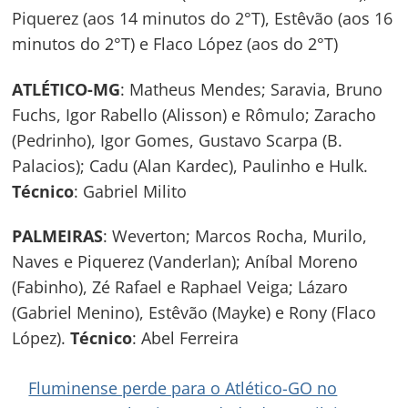
Piquerez (aos 14 minutos do 2°T), Estêvão (aos 16
minutos do 2°T) e Flaco López (aos do 2°T)
ATLÉTICO-MG
: Matheus Mendes; Saravia, Bruno
Fuchs, Igor Rabello (Alisson) e Rômulo; Zaracho
(Pedrinho), Igor Gomes, Gustavo Scarpa (B.
Palacios); Cadu (Alan Kardec), Paulinho e Hulk.
Técnico
: Gabriel Milito
PALMEIRAS
: Weverton; Marcos Rocha, Murilo,
Naves e Piquerez (Vanderlan); Aníbal Moreno
(Fabinho), Zé Rafael e Raphael Veiga; Lázaro
(Gabriel Menino), Estêvão (Mayke) e Rony (Flaco
López).
Técnico
: Abel Ferreira
Fluminense perde para o Atlético-GO no