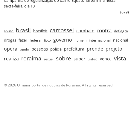
Campanha de regularização do bairro Equatorial termina nesta
sexta‑feira, dia 10
(679)
brasil
carrossel
contra
combate
brasileir
deflagra
abuso
governo
drogas
fazer
nacional
federal
internacional
ficco
homem
prende
projeto
opera
pessoas
prefeitura
paulo
policia
roraima
sobre
vista
realiza
super
vence
sexual
trafico
© 2026 O maior portal de notícias de Roraima. All rights reserved.