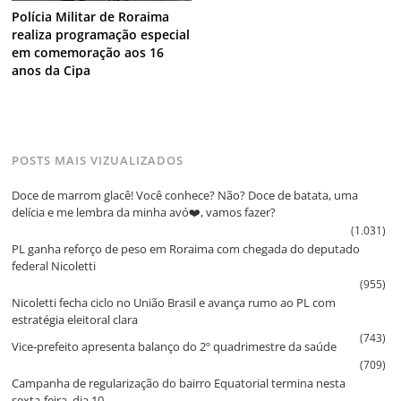
Polícia Militar de Roraima
realiza programação especial
em comemoração aos 16
anos da Cipa
POSTS MAIS VIZUALIZADOS
Doce de marrom glacê! Você conhece? Não? Doce de batata, uma
delícia e me lembra da minha avó❤️, vamos fazer?
(1.031)
PL ganha reforço de peso em Roraima com chegada do deputado
federal Nicoletti
(955)
Nicoletti fecha ciclo no União Brasil e avança rumo ao PL com
estratégia eleitoral clara
(743)
Vice‑prefeito apresenta balanço do 2º quadrimestre da saúde
(709)
Campanha de regularização do bairro Equatorial termina nesta
sexta‑feira, dia 10