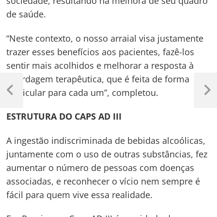
sociedade, resultando na melhora de seu quadro
de saúde.
“Neste contexto, o nosso arraial visa justamente
trazer esses benefícios aos pacientes, fazê-los
sentir mais acolhidos e melhorar a resposta à
Navegação
abordagem terapêutica, que é feita de forma
particular para cada um”, completou.
de
Previous
Next
Post
Post
Post
ESTRUTURA DO CAPS AD III
A ingestão indiscriminada de bebidas alcoólicas,
juntamente com o uso de outras substâncias, fez
aumentar o número de pessoas com doenças
associadas, e reconhecer o vício nem sempre é
fácil para quem vive essa realidade.