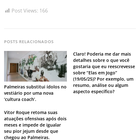
Navegação
Post Views:
166
de
s
Post
POSTS RELACIONADOS
Claro! Poderia me dar mais
detalhes sobre o que você
gostaria que eu reescrevesse
sobre “Elas em Jogo”
(19/05/25)? Por exemplo, um
resumo, análise ou algum
Palmeiras substitui ídolos no
aspecto específico?
vestiário por uma nova
‘cultura coach’.
Vitor Roque retoma suas
atuações ofensivas após dois
meses e impede de igualar
seu pior jejum desde que
chegou ao Palmeiras.