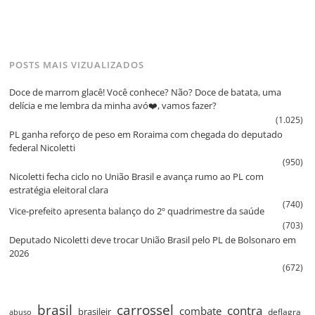
POSTS MAIS VIZUALIZADOS
Doce de marrom glacê! Você conhece? Não? Doce de batata, uma
delícia e me lembra da minha avó❤️, vamos fazer?
(1.025)
PL ganha reforço de peso em Roraima com chegada do deputado
federal Nicoletti
(950)
Nicoletti fecha ciclo no União Brasil e avança rumo ao PL com
estratégia eleitoral clara
(740)
Vice‑prefeito apresenta balanço do 2º quadrimestre da saúde
(703)
Deputado Nicoletti deve trocar União Brasil pelo PL de Bolsonaro em
2026
(672)
brasil
carrossel
contra
combate
brasileir
deflagra
abuso