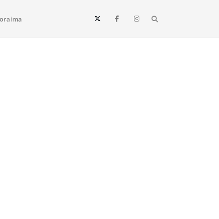
Search
oraima
Vista e todo o estado de Roraima. Fique sempre informado