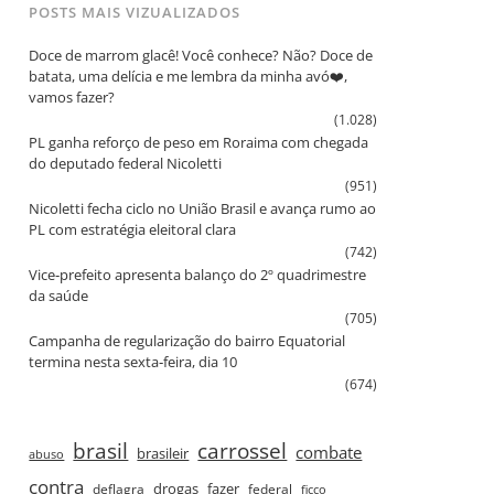
POSTS MAIS VIZUALIZADOS
Doce de marrom glacê! Você conhece? Não? Doce de
batata, uma delícia e me lembra da minha avó❤️,
vamos fazer?
(1.028)
PL ganha reforço de peso em Roraima com chegada
do deputado federal Nicoletti
(951)
Nicoletti fecha ciclo no União Brasil e avança rumo ao
PL com estratégia eleitoral clara
(742)
Vice‑prefeito apresenta balanço do 2º quadrimestre
da saúde
(705)
Campanha de regularização do bairro Equatorial
termina nesta sexta‑feira, dia 10
(674)
brasil
carrossel
combate
brasileir
abuso
contra
drogas
fazer
deflagra
federal
ficco