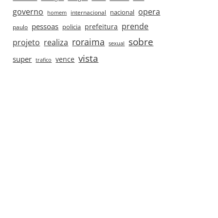
governo
opera
nacional
internacional
homem
prende
pessoas
prefeitura
paulo
policia
roraima
sobre
projeto
realiza
sexual
vista
super
vence
trafico