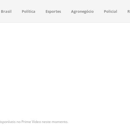
Brasil
Política
Esportes
Agronegócio
Policial
R
aima
política, saúde, esportes, economia e os principais acontecimentos de Boa 
isponíveis no Prime Video neste momento.