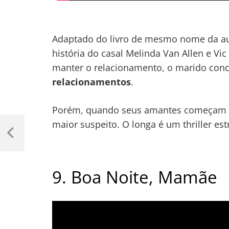
Adaptado do livro de mesmo nome da a
história do casal Melinda Van Allen e V
manter o relacionamento, o marido con
relacionamentos
.
Porém, quando seus amantes começam a 
Navegação
maior suspeito. O longa é um thriller es
de
Previous
Post
Post
9. Boa Noite, Mamãe