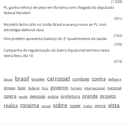
(1.028)
PL ganha reforço de peso em Roraima com chegada do deputado
federal Nicoletti
(951)
Nicoletti fecha ciclo no União Brasil e avança rumo ao PL com
estratégia eleitoral clara
(742)
Vice‑prefeito apresenta balanço do 2º quadrimestre da saúde
(705)
Campanha de regularização do bairro Equatorial termina nesta
sexta‑feira, dia 10
(674)
brasil
carrossel
contra
combate
brasileir
deflagra
abuso
governo
drogas
fazer
nacional
federal
internacional
ficco
homem
prende
projeto
opera
pessoas
prefeitura
paulo
policia
roraima
sobre
vista
realiza
super
vence
sexual
trafico