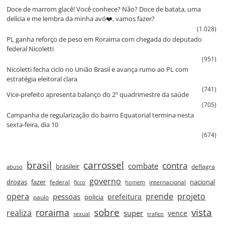
Doce de marrom glacê! Você conhece? Não? Doce de batata, uma
delícia e me lembra da minha avó❤️, vamos fazer?
(1.028)
PL ganha reforço de peso em Roraima com chegada do deputado
federal Nicoletti
(951)
Nicoletti fecha ciclo no União Brasil e avança rumo ao PL com
estratégia eleitoral clara
(741)
Vice‑prefeito apresenta balanço do 2º quadrimestre da saúde
(705)
Campanha de regularização do bairro Equatorial termina nesta
sexta‑feira, dia 10
(674)
brasil
carrossel
contra
combate
brasileir
deflagra
abuso
governo
drogas
fazer
nacional
federal
internacional
ficco
homem
prende
projeto
opera
pessoas
prefeitura
paulo
policia
roraima
sobre
vista
realiza
super
vence
sexual
trafico