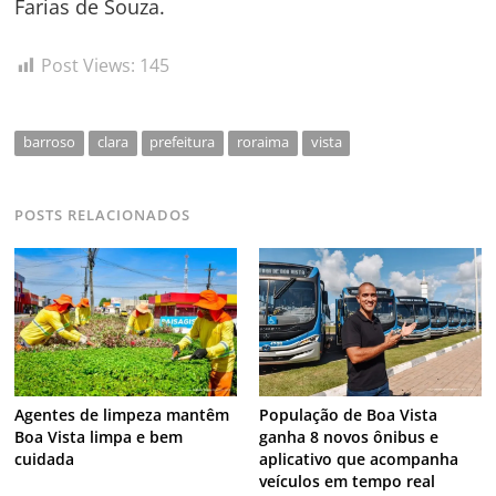
Farias de Souza.
Post Views:
145
barroso
clara
prefeitura
roraima
vista
POSTS RELACIONADOS
Agentes de limpeza mantêm
População de Boa Vista
Boa Vista limpa e bem
ganha 8 novos ônibus e
cuidada
aplicativo que acompanha
veículos em tempo real