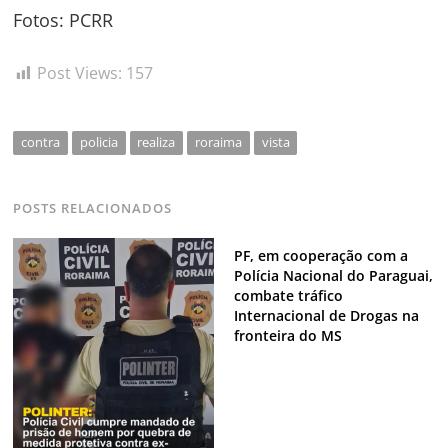
Fotos: PCRR
Post Views:
157
contra
policia
realiza
roraima
vista
POSTS RELACIONADOS
PF, em cooperação com a
Polícia Nacional do Paraguai,
combate tráfico
Internacional de Drogas na
fronteira do MS