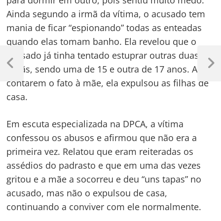
para dormir em outro, pois sentiu muito medo.
Ainda segundo a irmã da vítima, o acusado tem
mania de ficar “espionando” todas as enteadas
quando elas tomam banho. Ela revelou que o
Navegação
acusado já tinha tentado estuprar outras duas
de
Previous
Next
irmãs, sendo uma de 15 e outra de 17 anos. Ao
Post
Post
contarem o fato à mãe, ela expulsou as filhas de
Post
casa.
Em escuta especializada na DPCA, a vítima
confessou os abusos e afirmou que não era a
primeira vez. Relatou que eram reiteradas os
assédios do padrasto e que em uma das vezes
gritou e a mãe a socorreu e deu “uns tapas” no
acusado, mas não o expulsou de casa,
continuando a conviver com ele normalmente.