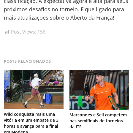
classificação. A expectativa agora é alta para seus
próximos desafios no torneio. Fique ligado para
mais atualizações sobre o Aberto da França!
Post Views:
156
POSTS RELACIONADOS
Wild conquista mais uma
Marcondes e Sell competem
vitória em um embate de 3
nas semifinais de torneios
horas e avança para a final
da ITF.
em Modena.