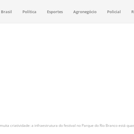
Brasil
Política
Esportes
Agronegócio
Policial
R
aima
política, saúde, esportes, economia e os principais acontecimentos de Boa 
a criatividade: a infraestrutura do festival no Parque do Rio Branco está quas