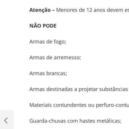
Atenção –
Menores de 12 anos devem est
NÃO PODE
Armas de fogo;
Armas de arremesso;
Armas brancas;
Armas destinadas a projetar substâncias t
Materiais contundentes ou perfuro-contu
Navegação
Guarda-chuvas com hastes metálicas;
de
Previous
Post