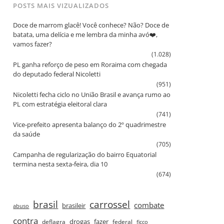
POSTS MAIS VIZUALIZADOS
Doce de marrom glacê! Você conhece? Não? Doce de
batata, uma delícia e me lembra da minha avó❤️,
vamos fazer?
(1.028)
PL ganha reforço de peso em Roraima com chegada
do deputado federal Nicoletti
(951)
Nicoletti fecha ciclo no União Brasil e avança rumo ao
PL com estratégia eleitoral clara
(741)
Vice‑prefeito apresenta balanço do 2º quadrimestre
da saúde
(705)
Campanha de regularização do bairro Equatorial
termina nesta sexta‑feira, dia 10
(674)
brasil
carrossel
combate
brasileir
abuso
contra
drogas
fazer
deflagra
federal
ficco