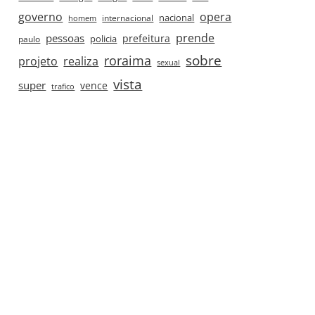
governo
opera
nacional
internacional
homem
prende
pessoas
prefeitura
paulo
policia
roraima
sobre
projeto
realiza
sexual
vista
super
vence
trafico