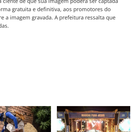
ará ciente de que sua imagem poderá ser captada
orma gratuita e definitiva, aos promotores do
re a imagem gravada. A prefeitura ressalta que
das.