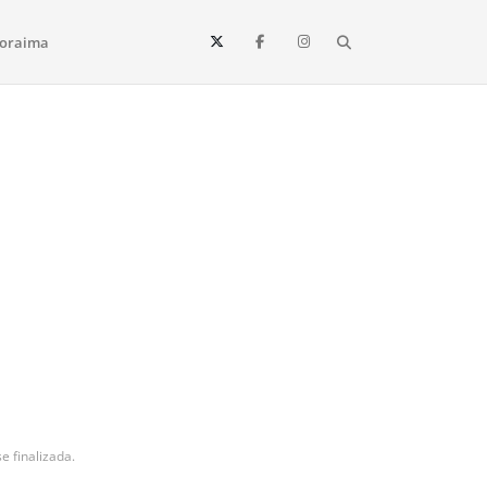
Search
oraima
Vista e todo o estado de Roraima. Fique sempre informado
e finalizada.