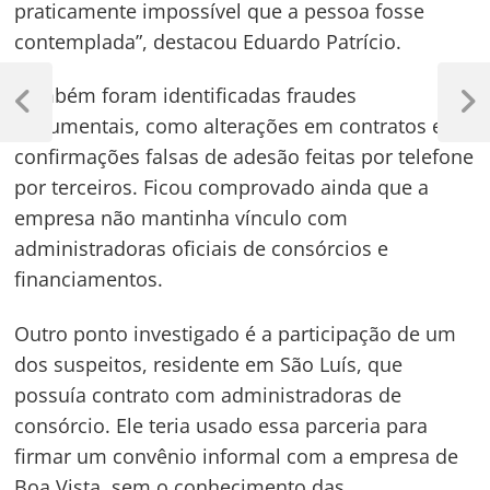
praticamente impossível que a pessoa fosse
contemplada”, destacou Eduardo Patrício.
Navegação
Também foram identificadas fraudes
de
Previous
Next
documentais, como alterações em contratos e
Post
Post
Post
confirmações falsas de adesão feitas por telefone
por terceiros. Ficou comprovado ainda que a
empresa não mantinha vínculo com
administradoras oficiais de consórcios e
financiamentos.
Outro ponto investigado é a participação de um
dos suspeitos, residente em São Luís, que
possuía contrato com administradoras de
consórcio. Ele teria usado essa parceria para
firmar um convênio informal com a empresa de
Boa Vista, sem o conhecimento das