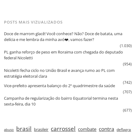
POSTS MAIS VIZUALIZADOS
Doce de marrom glacê! Você conhece? Não? Doce de batata, uma
delícia e me lembra da minha avó❤️, vamos fazer?
(1.030)
PL ganha reforço de peso em Roraima com chegada do deputado
federal Nicoletti
(954)
Nicoletti fecha ciclo no União Brasil e avança rumo ao PL com
estratégia eleitoral clara
(742)
Vice‑prefeito apresenta balanço do 2º quadrimestre da saúde
(707)
Campanha de regularização do bairro Equatorial termina nesta
sexta‑feira, dia 10
(677)
brasil
carrossel
contra
combate
brasileir
deflagra
abuso