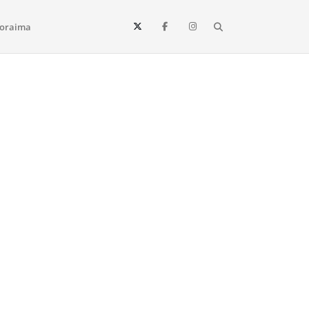
Search
oraima
Vista e todo o estado de Roraima. Fique sempre informado