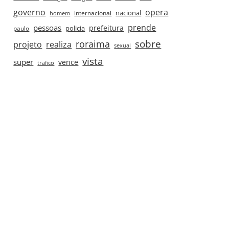
governo
opera
nacional
internacional
homem
prende
pessoas
prefeitura
paulo
policia
roraima
sobre
projeto
realiza
sexual
vista
super
vence
trafico