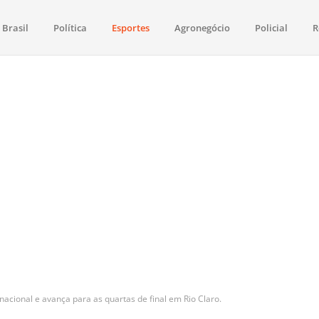
Brasil
Política
Esportes
Agronegócio
Policial
R
aima
política, saúde, esportes, economia e os principais acontecimentos de Boa 
nacional e avança para as quartas de final em Rio Claro.