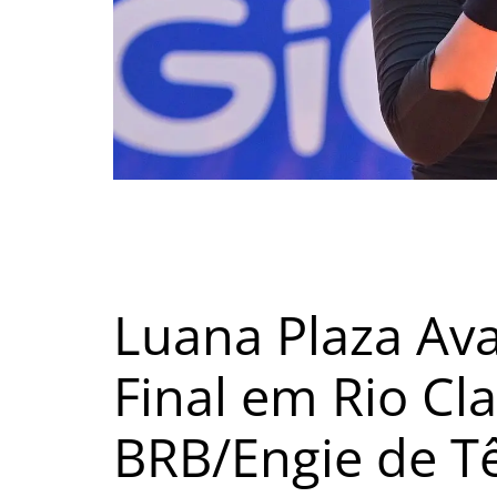
Navegação
de
s
Post
Luana Plaza Av
Final em Rio Cla
BRB/Engie de T