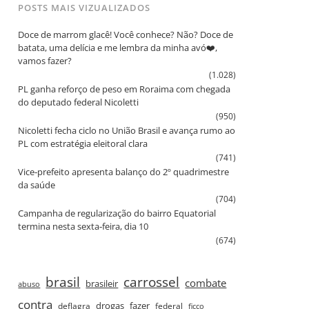
POSTS MAIS VIZUALIZADOS
Doce de marrom glacê! Você conhece? Não? Doce de
batata, uma delícia e me lembra da minha avó❤️,
vamos fazer?
(1.028)
PL ganha reforço de peso em Roraima com chegada
do deputado federal Nicoletti
(950)
Nicoletti fecha ciclo no União Brasil e avança rumo ao
PL com estratégia eleitoral clara
(741)
Vice‑prefeito apresenta balanço do 2º quadrimestre
da saúde
(704)
Campanha de regularização do bairro Equatorial
termina nesta sexta‑feira, dia 10
(674)
brasil
carrossel
combate
brasileir
abuso
contra
drogas
fazer
deflagra
federal
ficco