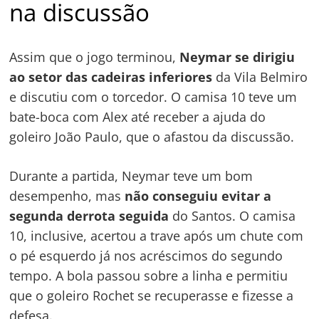
na discussão
Navegação
Assim que o jogo terminou,
Neymar se dirigiu
de
s
ao setor das cadeiras inferiores
da Vila Belmiro
Post
e discutiu com o torcedor. O camisa 10 teve um
bate-boca com Alex até receber a ajuda do
goleiro João Paulo, que o afastou da discussão.
Durante a partida, Neymar teve um bom
desempenho, mas
não conseguiu evitar a
segunda derrota seguida
do Santos. O camisa
10, inclusive, acertou a trave após um chute com
o pé esquerdo já nos acréscimos do segundo
tempo. A bola passou sobre a linha e permitiu
que o goleiro Rochet se recuperasse e fizesse a
defesa.