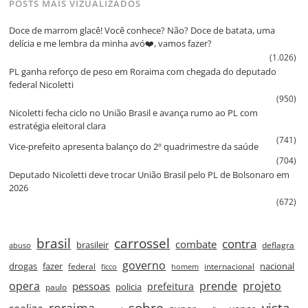
POSTS MAIS VIZUALIZADOS
Doce de marrom glacê! Você conhece? Não? Doce de batata, uma
delícia e me lembra da minha avó❤️, vamos fazer?
(1.026)
PL ganha reforço de peso em Roraima com chegada do deputado
federal Nicoletti
(950)
Nicoletti fecha ciclo no União Brasil e avança rumo ao PL com
estratégia eleitoral clara
(741)
Vice‑prefeito apresenta balanço do 2º quadrimestre da saúde
(704)
Deputado Nicoletti deve trocar União Brasil pelo PL de Bolsonaro em
2026
(672)
brasil
carrossel
contra
combate
brasileir
deflagra
abuso
governo
drogas
fazer
nacional
federal
internacional
ficco
homem
prende
projeto
opera
pessoas
prefeitura
paulo
policia
roraima
sobre
vista