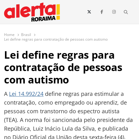
conteúdo
Searc
O maior portal de notícias de Roraima
O Alerta Roraima é seu portal de notícias completo sobre política,
saúde, esportes, economia e os principais acontecimentos de Boa Vista
Home
Brasil
e todo o estado de Roraima. Fique sempre informado com
Lei define regras para contratação de pessoas com autismo
atualizações em tempo real!
Lei define regras para
contratação de pessoas
com autismo
A
Lei 14.992/24
define regras para estimular a
contratação, como empregado ou aprendiz, de
pessoas com transtorno do espectro autista
(TEA). A norma foi sancionada pelo presidente da
República, Luiz Inácio Lula da Silva, e publicada
no Diário Oficial da União desta sexta-feira (4).