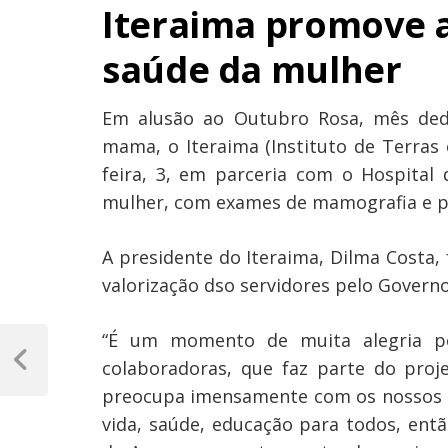
Iteraima promove a
saúde da mulher
Em alusão ao Outubro Rosa, mês dedi
mama, o Iteraima (Instituto de Terras
feira, 3, em parceria com o Hospita
mulher, com exames de mamografia e p
A presidente do Iteraima, Dilma Costa, 
valorização dso servidores pelo Govern
Navegação
“É um momento de muita alegria po
de
colaboradoras, que faz parte do proj
Previous
Post
preocupa imensamente com os nossos s
Post
vida, saúde, educação para todos, ent