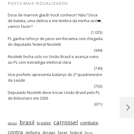
POSTS MAIS VIZUALIZADOS
Doce de marrom glacê! Você conhece? Não? Doce
de batata, uma delícia e me lembra da minha avó❤️,
vamos fazer?
(1.025)
PL ganha reforço de peso em Roraima com chegada
do deputado federal Nicoletti
(949)
Nicoletti fecha ciclo no União Brasil e avança rumo
ao PL com estratégia eleitoral clara
(740)
Vice‑prefeito apresenta balanço do 2º quadrimestre
da saúde
(703)
Deputado Nicoletti deve trocar União Brasil pelo PL
de Bolsonaro em 2026
(671)
Next
Post
brasil
carrossel
combate
brasileir
abuso
contra
drogas
fazer
deflagra
federal
ficco