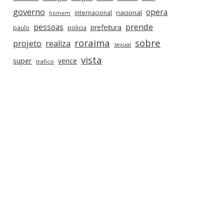
governo
opera
nacional
internacional
homem
prende
pessoas
prefeitura
paulo
policia
roraima
sobre
projeto
realiza
sexual
vista
super
vence
trafico