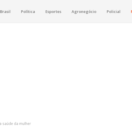
Brasil
Política
Esportes
Agronegócio
Policial
raima
e política, saúde, esportes, economia e os principais acontecimentos de B
a saúde da mulher