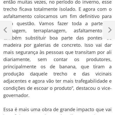
então muitas vezes, no período do inverno, esse
trecho ficava totalmente isolado. E agora com o
asfaltamento colocamos um fim definitivo para
essa questão. Vamos fazer toda a parte de
Navegação
drenagem, terraplanagem, asfaltamento e
de
Previous
Next
também substituir boa parte das pontes de
Post
Post
Post
madeira por galerias de concreto. Isso vai dar
mais segurança às pessoas que transitam por ali
diariamente, sem contar os produtores,
principalmente os de banana, que tiram a
produção daquele trecho e das vicinais
adjacentes e agora vão ter mais trafegabilidade e
condições de escoar o produto”, destacou o vice-
governador.
Essa é mais uma obra de grande impacto que vai