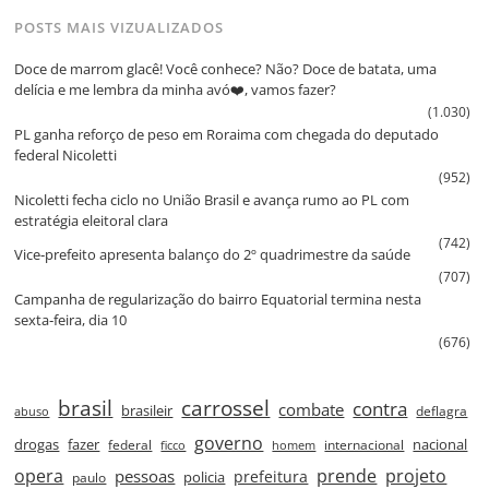
POSTS MAIS VIZUALIZADOS
Doce de marrom glacê! Você conhece? Não? Doce de batata, uma
delícia e me lembra da minha avó❤️, vamos fazer?
(1.030)
PL ganha reforço de peso em Roraima com chegada do deputado
federal Nicoletti
(952)
Nicoletti fecha ciclo no União Brasil e avança rumo ao PL com
estratégia eleitoral clara
(742)
Vice‑prefeito apresenta balanço do 2º quadrimestre da saúde
(707)
Campanha de regularização do bairro Equatorial termina nesta
sexta‑feira, dia 10
(676)
brasil
carrossel
contra
combate
brasileir
deflagra
abuso
governo
drogas
fazer
nacional
federal
internacional
ficco
homem
prende
projeto
opera
pessoas
prefeitura
paulo
policia