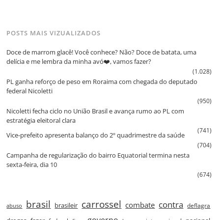
POSTS MAIS VIZUALIZADOS
Doce de marrom glacê! Você conhece? Não? Doce de batata, uma
delícia e me lembra da minha avó❤️, vamos fazer?
(1.028)
PL ganha reforço de peso em Roraima com chegada do deputado
federal Nicoletti
(950)
Nicoletti fecha ciclo no União Brasil e avança rumo ao PL com
estratégia eleitoral clara
(741)
Vice‑prefeito apresenta balanço do 2º quadrimestre da saúde
(704)
Campanha de regularização do bairro Equatorial termina nesta
sexta‑feira, dia 10
(674)
brasil
carrossel
contra
combate
brasileir
deflagra
abuso