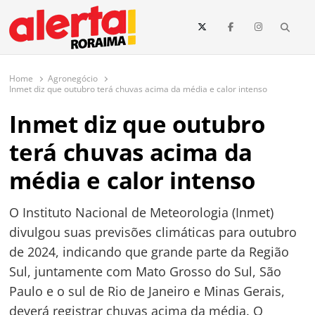
conteúdo
Searc
O maior portal de notícias de Roraima
O Alerta Roraima é seu portal de notícias completo sobre política,
saúde, esportes, economia e os principais acontecimentos de Boa Vista
Home
Agronegócio
e todo o estado de Roraima. Fique sempre informado com
Inmet diz que outubro terá chuvas acima da média e calor intenso
atualizações em tempo real!
Inmet diz que outubro
terá chuvas acima da
média e calor intenso
O Instituto Nacional de Meteorologia (Inmet)
divulgou suas previsões climáticas para outubro
de 2024, indicando que grande parte da Região
Sul, juntamente com Mato Grosso do Sul, São
Paulo e o sul de Rio de Janeiro e Minas Gerais,
deverá registrar chuvas acima da média. O