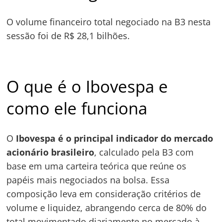
O volume financeiro total negociado na B3 nesta
sessão foi de R$ 28,1 bilhões.
O que é o Ibovespa e
como ele funciona
O
Ibovespa é o principal indicador do mercado
acionário brasileiro
, calculado pela B3 com
base em uma carteira teórica que reúne os
Navegação
papéis mais negociados na bolsa. Essa
de
s
composição leva em consideração critérios de
Post
volume e liquidez, abrangendo cerca de 80% do
total movimentado diariamente no mercado à