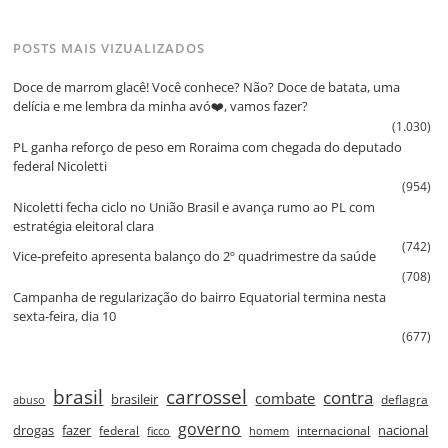
POSTS MAIS VIZUALIZADOS
Doce de marrom glacê! Você conhece? Não? Doce de batata, uma
delícia e me lembra da minha avó❤️, vamos fazer?
(1.030)
PL ganha reforço de peso em Roraima com chegada do deputado
federal Nicoletti
(954)
Nicoletti fecha ciclo no União Brasil e avança rumo ao PL com
estratégia eleitoral clara
(742)
Vice‑prefeito apresenta balanço do 2º quadrimestre da saúde
(708)
Campanha de regularização do bairro Equatorial termina nesta
sexta‑feira, dia 10
(677)
brasil
carrossel
contra
combate
brasileir
deflagra
abuso
governo
drogas
fazer
nacional
federal
internacional
ficco
homem