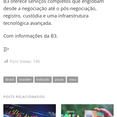
B3 oferece serviços completos que englobam
desde a negociação até o pós-negociação,
registro, custódia e uma infraestrutura
tecnológica avançada.
Com informações da B3.
]]>
Post Views:
146
Brasil
brasileir
indicado
paulo
vista
POSTS RELACIONADOS