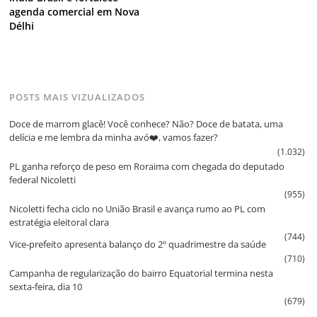
agenda comercial em Nova
Délhi
POSTS MAIS VIZUALIZADOS
Doce de marrom glacê! Você conhece? Não? Doce de batata, uma
delícia e me lembra da minha avó❤️, vamos fazer?
(1.032)
PL ganha reforço de peso em Roraima com chegada do deputado
federal Nicoletti
(955)
Nicoletti fecha ciclo no União Brasil e avança rumo ao PL com
estratégia eleitoral clara
(744)
Vice‑prefeito apresenta balanço do 2º quadrimestre da saúde
(710)
Campanha de regularização do bairro Equatorial termina nesta
sexta‑feira, dia 10
(679)