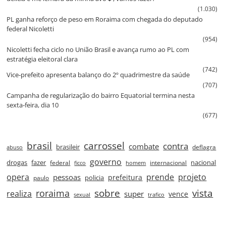
(1.030)
PL ganha reforço de peso em Roraima com chegada do deputado
federal Nicoletti
(954)
Nicoletti fecha ciclo no União Brasil e avança rumo ao PL com
estratégia eleitoral clara
(742)
Vice‑prefeito apresenta balanço do 2º quadrimestre da saúde
(707)
Campanha de regularização do bairro Equatorial termina nesta
sexta‑feira, dia 10
(677)
brasil
carrossel
contra
combate
brasileir
deflagra
abuso
governo
drogas
fazer
nacional
federal
internacional
ficco
homem
prende
projeto
opera
pessoas
prefeitura
paulo
policia
roraima
sobre
vista
realiza
super
vence
sexual
trafico