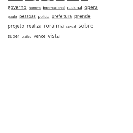
governo
opera
nacional
internacional
homem
prende
pessoas
prefeitura
paulo
policia
roraima
sobre
projeto
realiza
sexual
vista
super
vence
trafico