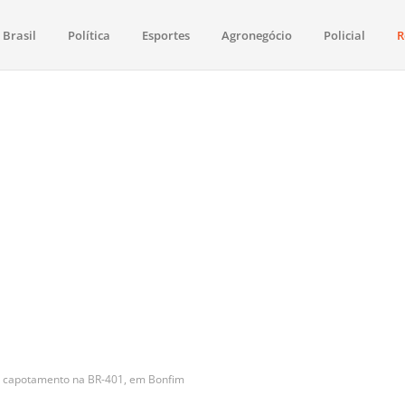
Brasil
Política
Esportes
Agronegócio
Policial
R
aima
política, saúde, esportes, economia e os principais acontecimentos de Boa 
s capotamento na BR-401, em Bonfim