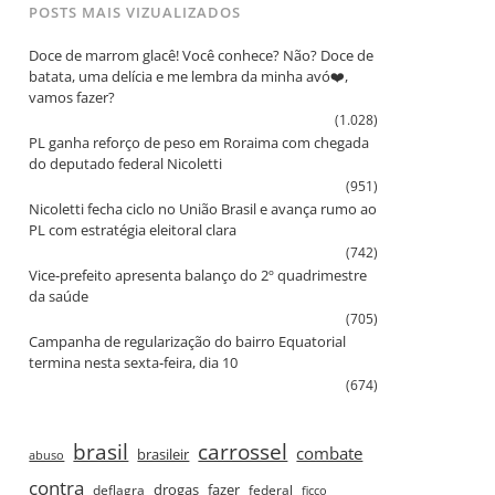
POSTS MAIS VIZUALIZADOS
Doce de marrom glacê! Você conhece? Não? Doce de
batata, uma delícia e me lembra da minha avó❤️,
vamos fazer?
(1.028)
PL ganha reforço de peso em Roraima com chegada
do deputado federal Nicoletti
(951)
Nicoletti fecha ciclo no União Brasil e avança rumo ao
PL com estratégia eleitoral clara
(742)
Vice‑prefeito apresenta balanço do 2º quadrimestre
da saúde
(705)
Campanha de regularização do bairro Equatorial
termina nesta sexta‑feira, dia 10
(674)
brasil
carrossel
combate
brasileir
abuso
contra
drogas
fazer
deflagra
federal
ficco