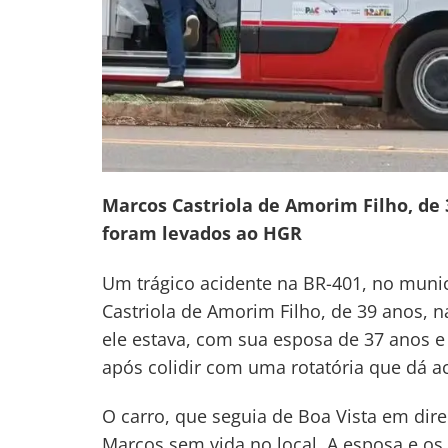
Post
Marcos Castriola de Amorim Filho, de 3
foram levados ao HGR
Um trágico acidente na BR-401, no muni
Castriola de Amorim Filho, de 39 anos, 
ele estava, com sua esposa de 37 anos e 
após colidir com uma rotatória que dá 
O carro, que seguia de Boa Vista em dire
Marcos sem vida no local. A esposa e os 