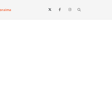
Search
oraima
Vista e todo o estado de Roraima. Fique sempre informado