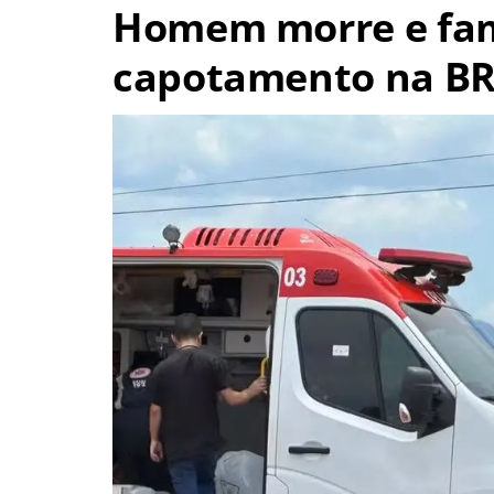
Homem morre e famí
capotamento na BR
Navegação
de
s