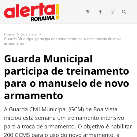
conteúdo
Searc
O maior portal de notícias de Roraima
O Alerta Roraima é seu portal de notícias completo sobre política,
saúde, esportes, economia e os principais acontecimentos de Boa Vista
Home
Boa Vista
e todo o estado de Roraima. Fique sempre informado com
Guarda Municipal participa de treinamento para o manuseio de novo
atualizações em tempo real!
armamento
Guarda Municipal
participa de treinamento
para o manuseio de novo
armamento
A Guarda Civil Municipal (GCM) de Boa Vista
iniciou esta semana um treinamento intensivo
para a troca de armamento. O objetivo é habilitar
200 GCMS para o uso do novo armamento, a