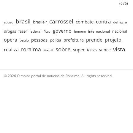
(676)
brasil
carrossel
contra
combate
brasileir
deflagra
abuso
governo
drogas
fazer
nacional
federal
internacional
ficco
homem
prende
projeto
opera
pessoas
prefeitura
paulo
policia
roraima
sobre
vista
realiza
super
vence
sexual
trafico
© 2026 O maior portal de notícias de Roraima. All rights reserved.