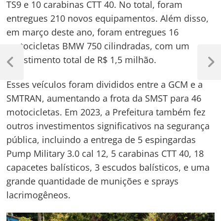
TS9 e 10 carabinas CTT 40. No total, foram
entregues 210 novos equipamentos. Além disso,
em março deste ano, foram entregues 16
motocicletas BMW 750 cilindradas, com um
Navegação
investimento total de R$ 1,5 milhão.
de
Previous
Next
Post
Post
Post
Esses veículos foram divididos entre a GCM e a
SMTRAN, aumentando a frota da SMST para 46
motocicletas. Em 2023, a Prefeitura também fez
outros investimentos significativos na segurança
pública, incluindo a entrega de 5 espingardas
Pump Military 3.0 cal 12, 5 carabinas CTT 40, 18
capacetes balísticos, 3 escudos balísticos, e uma
grande quantidade de munições e sprays
lacrimogêneos.