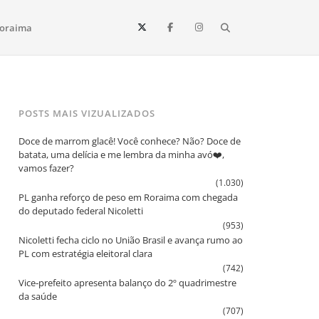
Search
oraima
Vista e todo o estado de Roraima. Fique sempre informado
POSTS MAIS VIZUALIZADOS
Doce de marrom glacê! Você conhece? Não? Doce de
batata, uma delícia e me lembra da minha avó❤️,
vamos fazer?
(1.030)
PL ganha reforço de peso em Roraima com chegada
do deputado federal Nicoletti
(953)
Nicoletti fecha ciclo no União Brasil e avança rumo ao
PL com estratégia eleitoral clara
(742)
Vice‑prefeito apresenta balanço do 2º quadrimestre
da saúde
(707)