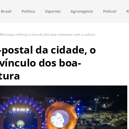
Brasil
Política
Esportes
Agronegócio
Policial
R
aima
política, saúde, esportes, economia e os principais acontecimentos de Boa 
o Mormaço reforça o vínculo dos boa-vistenses com a cultura
-postal da cidade, o
vínculo dos boa-
tura