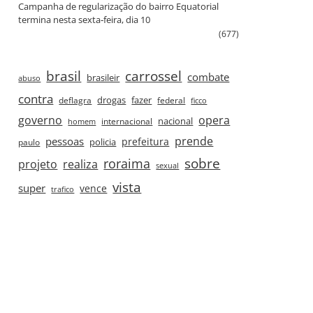
Campanha de regularização do bairro Equatorial
termina nesta sexta‑feira, dia 10
(677)
brasil
carrossel
combate
brasileir
abuso
contra
drogas
fazer
deflagra
federal
ficco
governo
opera
nacional
internacional
homem
prende
pessoas
prefeitura
paulo
policia
roraima
sobre
projeto
realiza
sexual
vista
super
vence
trafico