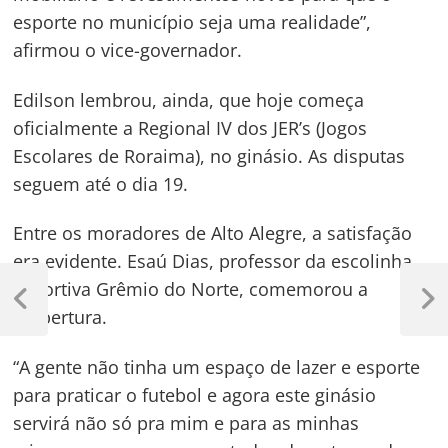
esporte no município seja uma realidade”,
afirmou o vice-governador.
Edilson lembrou, ainda, que hoje começa
oficialmente a Regional IV dos JER’s (Jogos
Escolares de Roraima), no ginásio. As disputas
seguem até o dia 19.
Entre os moradores de Alto Alegre, a satisfação
era evidente. Esaú Dias, professor da escolinha
Navegação
esportiva Grêmio do Norte, comemorou a
de
Previous
Next
reabertura.
Post
Post
Post
“A gente não tinha um espaço de lazer e esporte
para praticar o futebol e agora este ginásio
servirá não só pra mim e para as minhas