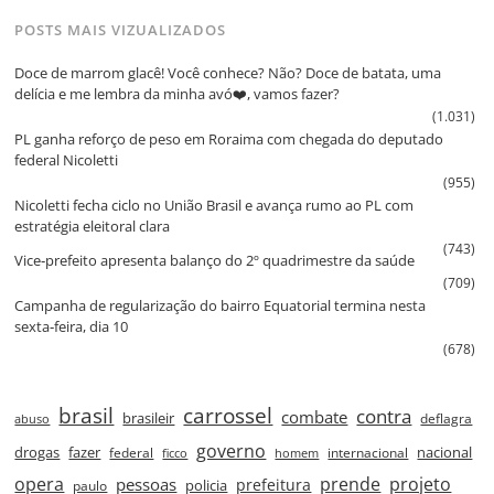
POSTS MAIS VIZUALIZADOS
Doce de marrom glacê! Você conhece? Não? Doce de batata, uma
delícia e me lembra da minha avó❤️, vamos fazer?
(1.031)
PL ganha reforço de peso em Roraima com chegada do deputado
federal Nicoletti
(955)
Nicoletti fecha ciclo no União Brasil e avança rumo ao PL com
estratégia eleitoral clara
(743)
Vice‑prefeito apresenta balanço do 2º quadrimestre da saúde
(709)
Campanha de regularização do bairro Equatorial termina nesta
sexta‑feira, dia 10
(678)
brasil
carrossel
contra
combate
brasileir
deflagra
abuso
governo
drogas
fazer
nacional
federal
internacional
ficco
homem
prende
projeto
opera
pessoas
prefeitura
paulo
policia