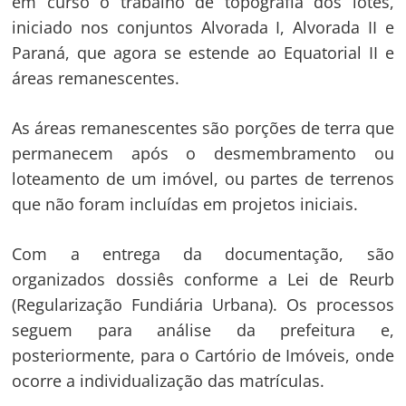
em curso o trabalho de topografia dos lotes,
iniciado nos conjuntos Alvorada I, Alvorada II e
Paraná, que agora se estende ao Equatorial II e
áreas remanescentes.
As áreas remanescentes são porções de terra que
permanecem após o desmembramento ou
loteamento de um imóvel, ou partes de terrenos
que não foram incluídas em projetos iniciais.
Com a entrega da documentação, são
organizados dossiês conforme a Lei de Reurb
(Regularização Fundiária Urbana). Os processos
Navegação
seguem para análise da prefeitura e,
de
s
posteriormente, para o Cartório de Imóveis, onde
Post
ocorre a individualização das matrículas.