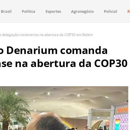
Brasil
Política
Esportes
Agronegócio
Policial
R
aima
política, saúde, esportes, economia e os principais acontecimentos de Boa 
 delegação roraimense na abertura da COP30 em Belém
io Denarium comanda
se na abertura da COP30