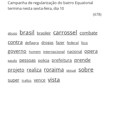
Campanha de regularização do bairro Equatorial
termina nesta sexta‑feira, dia 10
(678)
brasil
carrossel
combate
brasileir
abuso
contra
drogas
fazer
deflagra
federal
ficco
governo
opera
nacional
internacional
homem
prende
pessoas
prefeitura
paulo
policia
roraima
sobre
projeto
realiza
sexual
vista
super
vence
trafico