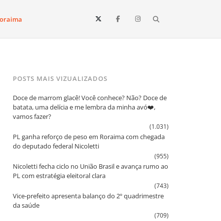
Search
oraima
Vista e todo o estado de Roraima. Fique sempre informado
POSTS MAIS VIZUALIZADOS
Doce de marrom glacê! Você conhece? Não? Doce de
batata, uma delícia e me lembra da minha avó❤️,
vamos fazer?
(1.031)
PL ganha reforço de peso em Roraima com chegada
do deputado federal Nicoletti
(955)
Nicoletti fecha ciclo no União Brasil e avança rumo ao
PL com estratégia eleitoral clara
(743)
Vice‑prefeito apresenta balanço do 2º quadrimestre
da saúde
(709)