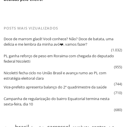
POSTS MAIS VIZUALIZADOS
Doce de marrom glacê! Você conhece? Não? Doce de batata, uma
delícia e me lembra da minha avó❤️, vamos fazer?
(1.032)
PL ganha reforço de peso em Roraima com chegada do deputado
federal Nicoletti
(955)
Nicoletti fecha ciclo no União Brasil e avança rumo ao PL com
estratégia eleitoral clara
(744)
Vice‑prefeito apresenta balanço do 2º quadrimestre da saúde
(710)
Campanha de regularização do bairro Equatorial termina nesta
sexta‑feira, dia 10
(680)
brasil
carrossel