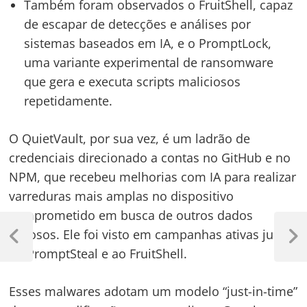
Também foram observados o FruitShell, capaz
de escapar de detecções e análises por
sistemas baseados em IA, e o PromptLock,
uma variante experimental de ransomware
que gera e executa scripts maliciosos
repetidamente.
O QuietVault, por sua vez, é um ladrão de
credenciais direcionado a contas no GitHub e no
NPM, que recebeu melhorias com IA para realizar
varreduras mais amplas no dispositivo
comprometido em busca de outros dados
Navegação
valiosos. Ele foi visto em campanhas ativas junto
de
Previous
Next
ao PromptSteal e ao FruitShell.
Post
Post
Post
Esses malwares adotam um modelo “just-in-time”