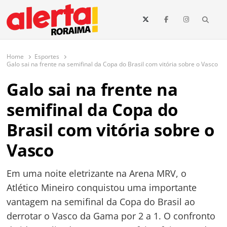
conteúdo
Searc
O maior portal de notícias de Roraima
O Alerta Roraima é seu portal de notícias completo sobre política,
saúde, esportes, economia e os principais acontecimentos de Boa Vista
Home
Esportes
e todo o estado de Roraima. Fique sempre informado com
Galo sai na frente na semifinal da Copa do Brasil com vitória sobre o Vasco
atualizações em tempo real!
Galo sai na frente na
semifinal da Copa do
Brasil com vitória sobre o
Vasco
Em uma noite eletrizante na Arena MRV, o
Atlético Mineiro conquistou uma importante
vantagem na semifinal da Copa do Brasil ao
derrotar o Vasco da Gama por 2 a 1. O confronto