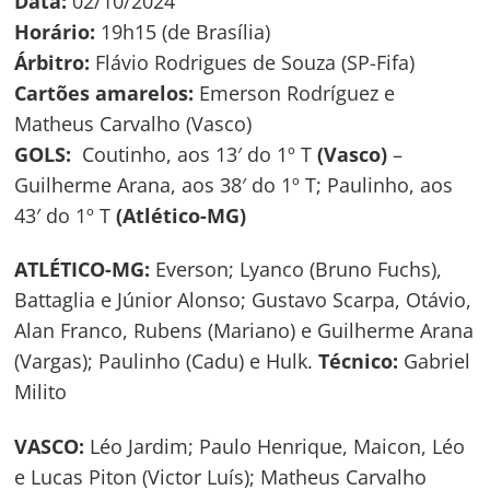
Data:
02/10/2024
Horário:
19h15 (de Brasília)
Árbitro:
Flávio Rodrigues de Souza (SP-Fifa)
Cartões amarelos:
Emerson Rodríguez e
Matheus Carvalho (Vasco)
GOLS:
Coutinho, aos 13′ do 1º T
(Vasco)
–
Guilherme Arana, aos 38′ do 1º T; Paulinho, aos
43′ do 1º T
(Atlético-MG)
ATLÉTICO-MG:
Everson; Lyanco (Bruno Fuchs),
Battaglia e Júnior Alonso; Gustavo Scarpa, Otávio,
Alan Franco, Rubens (Mariano) e Guilherme Arana
(Vargas); Paulinho (Cadu) e Hulk.
Técnico:
Gabriel
Milito
VASCO:
Léo Jardim; Paulo Henrique, Maicon, Léo
e Lucas Piton (Victor Luís); Matheus Carvalho