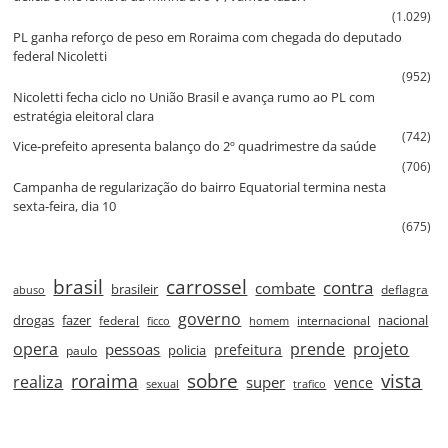
(1.029)
PL ganha reforço de peso em Roraima com chegada do deputado
federal Nicoletti
(952)
Nicoletti fecha ciclo no União Brasil e avança rumo ao PL com
estratégia eleitoral clara
(742)
Vice‑prefeito apresenta balanço do 2º quadrimestre da saúde
(706)
Campanha de regularização do bairro Equatorial termina nesta
sexta‑feira, dia 10
(675)
brasil
carrossel
contra
combate
brasileir
deflagra
abuso
governo
drogas
fazer
nacional
federal
internacional
ficco
homem
prende
projeto
opera
pessoas
prefeitura
paulo
policia
roraima
sobre
vista
realiza
super
vence
sexual
trafico