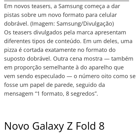
Novo Galaxy Z Fold 8
O Galaxy Unpacked deste segundo semestre,
ainda sem data confirmada pela Samsung, deve
marcar a apresentação de alguns produtos
novos. Rumores indicam que novos relógios
inteligentes e até uma segunda geração do
Galaxy Ring podem ser anunciados. Os maiores
destaques, porém, devem ser os celulares:
Galaxy Z Fold 8: rumores apontam que esse
será o modelo com o novo formato, mais
confortável. Ele deverá fazer um “intermédio”
entre ter uma tela externa menor e manter
uma proporção parecida com a de tablets