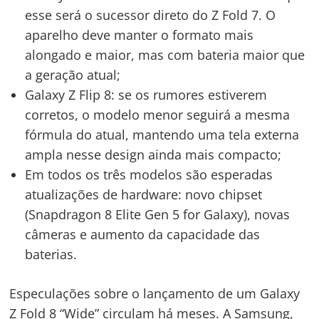
mencionados acima já foram homologados pela
Agência Nacional de Telecomunicações (Anatel).
Mais notícias sobre Tecnologia
Fonte:
tecmundo.com.br
Post Views:
61
POSTS RELACIONADOS
Apple disponibiliza versões
Nintendo: ofertas de até