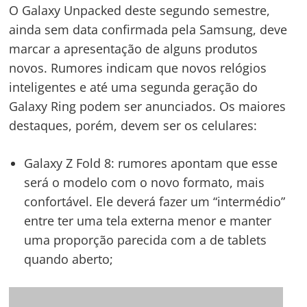
quando aberto;
Navegação
Possível design do Galaxy Z Fold 8. (Imagem:
de
s
Android Headlines/Reprodução)
Galaxy Z Fold 8 Ultra: vazamentos indicam que
Post
esse será o sucessor direto do Z Fold 7. O
aparelho deve manter o formato mais
alongado e maior, mas com bateria maior que
a geração atual;
Galaxy Z Flip 8: se os rumores estiverem
corretos, o modelo menor seguirá a mesma
fórmula do atual, mantendo uma tela externa
ampla nesse design ainda mais compacto;
Em todos os três modelos são esperadas