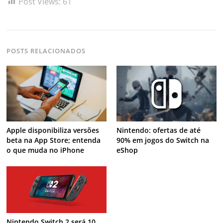
federal Nicoletti
(952)
Nicoletti fecha ciclo no União Brasil e avança rumo ao PL com
estratégia eleitoral clara
(742)
Vice‑prefeito apresenta balanço do 2º quadrimestre da saúde
(707)
Campanha de regularização do bairro Equatorial termina nesta
sexta‑feira, dia 10
(676)
brasil
carrossel
contra
combate
brasileir
deflagra
abuso
governo
drogas
fazer
nacional
federal
internacional
ficco
homem
prende
projeto
opera
pessoas
prefeitura
paulo
policia
roraima
sobre
vista
realiza
super
vence
sexual
trafico
© 2026 O maior portal de notícias de Roraima. All rights reserved.