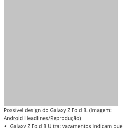
atualizações de hardware: novo chipset
(Snapdragon 8 Elite Gen 5 for Galaxy), novas
câmeras e aumento da capacidade das
baterias.
Especulações sobre o lançamento de um Galaxy
Z Fold 8 “Wide” circulam há meses. A Samsung,
até o momento, não confirmou oficialmente o
lançamento do aparelho, mas a publicação dos
teasers é um forte indicativo de sua existência.
Também segundo rumores, o evento de
lançamento dos novos celulares dobráveis da
Samsung deve ocorrer em 22 de julho — data
que ainda não foi confirmada pela fabricante.
Vale lembrar que os três dispositivos