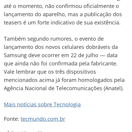
beta na App Store; entenda
90% em jogos do Switch na
o que muda no iPhone
eShop
Nintendo Switch 2 será 10
vezes mais potente e terá
Ray Tracing e DLSS, confirma
Nvidia
POSTS MAIS VIZUALIZADOS
Doce de marrom glacê! Você conhece? Não? Doce de batata, uma
delícia e me lembra da minha avó❤️, vamos fazer?
(1.030)
PL ganha reforço de peso em Roraima com chegada do deputado