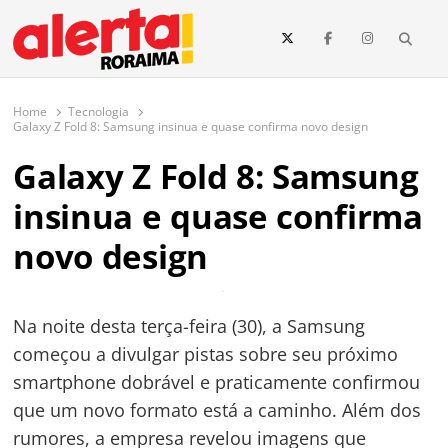
conteúdo
Searc
O maior portal de notícias de Roraima
O Alerta Roraima é seu portal de notícias completo sobre política,
saúde, esportes, economia e os principais acontecimentos de Boa Vista
Home
Tecnologia
e todo o estado de Roraima. Fique sempre informado com
Galaxy Z Fold 8: Samsung insinua e quase confirma novo design
atualizações em tempo real!
Galaxy Z Fold 8: Samsung
insinua e quase confirma
novo design
Na noite desta terça-feira (30), a Samsung
começou a divulgar pistas sobre seu próximo
smartphone dobrável e praticamente confirmou
que um novo formato está a caminho. Além dos
rumores, a empresa revelou imagens que