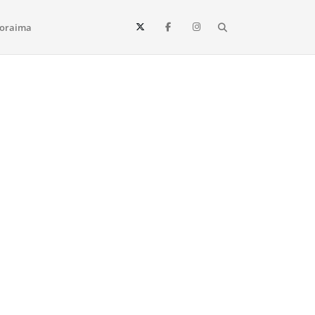
Search
oraima
Vista e todo o estado de Roraima. Fique sempre informado