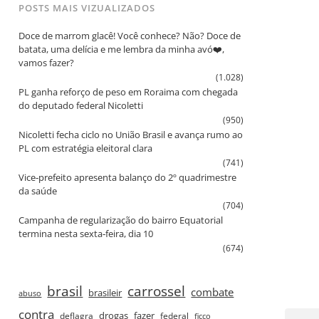
POSTS MAIS VIZUALIZADOS
Doce de marrom glacê! Você conhece? Não? Doce de
batata, uma delícia e me lembra da minha avó❤️,
vamos fazer?
(1.028)
PL ganha reforço de peso em Roraima com chegada
do deputado federal Nicoletti
(950)
Nicoletti fecha ciclo no União Brasil e avança rumo ao
PL com estratégia eleitoral clara
(741)
Vice‑prefeito apresenta balanço do 2º quadrimestre
da saúde
(704)
Campanha de regularização do bairro Equatorial
termina nesta sexta‑feira, dia 10
(674)
brasil
carrossel
combate
brasileir
abuso
contra
drogas
fazer
deflagra
federal
ficco