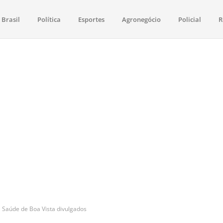
Brasil
Política
Esportes
Agronegócio
Policial
R
aima
política, saúde, esportes, economia e os principais acontecimentos de Boa 
 Saúde de Boa Vista divulgados