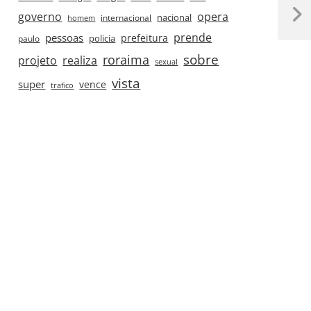
governo
opera
nacional
internacional
homem
Next
Post
prende
pessoas
prefeitura
paulo
policia
roraima
sobre
projeto
realiza
sexual
vista
super
vence
trafico