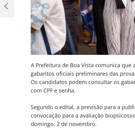
Navegação
de
Previous
Post
Post
A Prefeitura de Boa Vista comunica que a
gabaritos oficiais preliminares das prov
Os candidatos podem consultar os gaba
com CPF e senha.
Segundo o edital, a previsão para a publi
convocação para a avaliação biopsicosso
domingo, 2 de novembro.