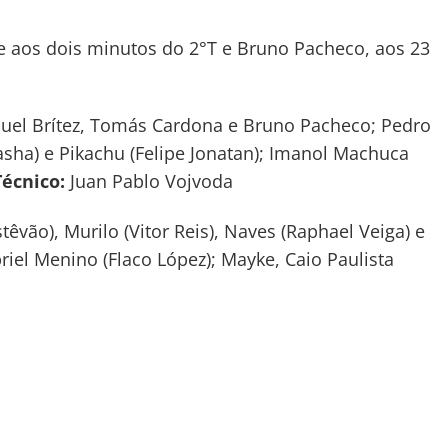
, e aos dois minutos do 2°T e Bruno Pacheco, aos 23
uel Brítez, Tomás Cardona e Bruno Pacheco; Pedro
asha) e Pikachu (Felipe Jonatan); Imanol Machuca
Técnico:
Juan Pablo Vojvoda
vão), Murilo (Vitor Reis), Naves (Raphael Veiga) e
riel Menino (Flaco López); Mayke, Caio Paulista