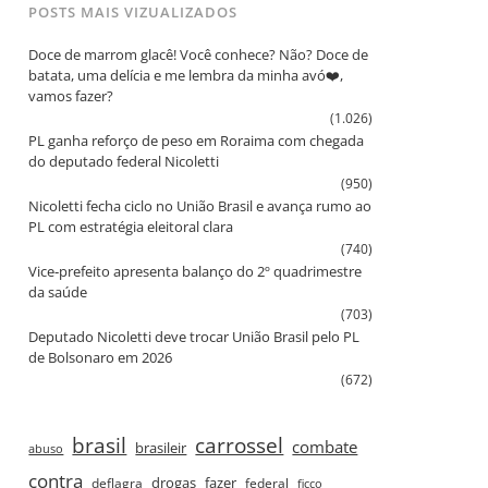
POSTS MAIS VIZUALIZADOS
Doce de marrom glacê! Você conhece? Não? Doce de
batata, uma delícia e me lembra da minha avó❤️,
vamos fazer?
(1.026)
PL ganha reforço de peso em Roraima com chegada
do deputado federal Nicoletti
(950)
Nicoletti fecha ciclo no União Brasil e avança rumo ao
PL com estratégia eleitoral clara
(740)
Vice‑prefeito apresenta balanço do 2º quadrimestre
da saúde
(703)
Deputado Nicoletti deve trocar União Brasil pelo PL
de Bolsonaro em 2026
(672)
brasil
carrossel
combate
brasileir
abuso
contra
drogas
fazer
deflagra
federal
ficco