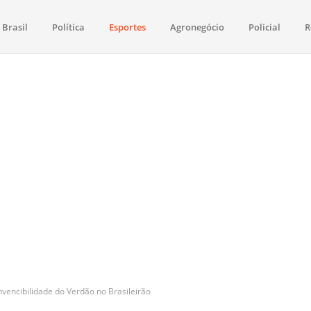
Brasil
Política
Esportes
Agronegócio
Policial
R
aima
política, saúde, esportes, economia e os principais acontecimentos de Boa 
nvencibilidade do Verdão no Brasileirão