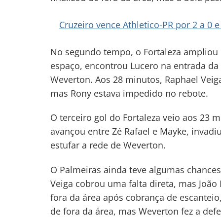
Navegação
Cruzeiro vence Athletico-PR por 2 a 0 
de
s
Post
No segundo tempo, o Fortaleza ampliou 
espaço, encontrou Lucero na entrada da
Weverton. Aos 28 minutos, Raphael Veiga 
mas Rony estava impedido no rebote.
O terceiro gol do Fortaleza veio aos 23
avançou entre Zé Rafael e Mayke, invadiu
estufar a rede de Weverton.
O Palmeiras ainda teve algumas chances 
Veiga cobrou uma falta direta, mas João
fora da área após cobrança de escanteio
de fora da área, mas Weverton fez a defe