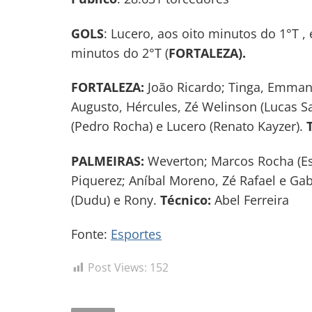
GOLS
: Lucero, aos oito minutos do 1°T 
minutos do 2°T (
FORTALEZA).
FORTALEZA:
João Ricardo; Tinga, Emman
Augusto, Hércules, Zé Welinson (Lucas S
(Pedro Rocha) e Lucero (Renato Kayzer).
PALMEIRAS:
Weverton; Marcos Rocha (Estê
Piquerez; Aníbal Moreno, Zé Rafael e Gab
(Dudu) e Rony.
Técnico:
Abel Ferreira
Fonte:
Esportes
Post Views:
152