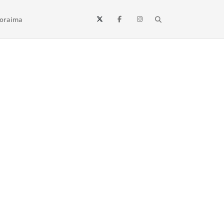
Search
oraima
Vista e todo o estado de Roraima. Fique sempre informado