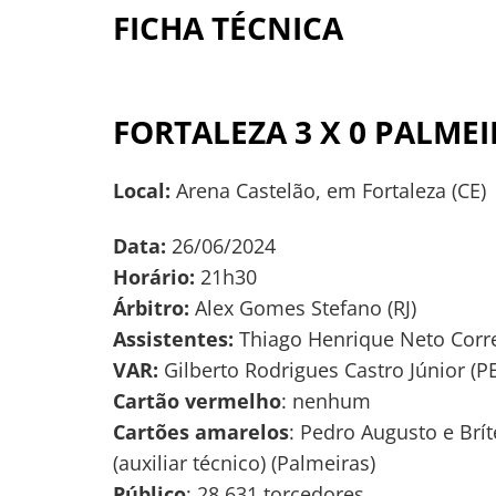
FICHA TÉCNICA
FORTALEZA 3 X 0 PALMEI
Local:
Arena Castelão, em Fortaleza (CE)
Data:
26/06/2024
Horário:
21h30
Árbitro:
Alex Gomes Stefano (RJ)
Assistentes:
Thiago Henrique Neto Correa
VAR:
Gilberto Rodrigues Castro Júnior (PE
Cartão vermelho
: nenhum
Cartões amarelos
: Pedro Augusto e Brít
(auxiliar técnico) (Palmeiras)
Público
: 28.631 torcedores