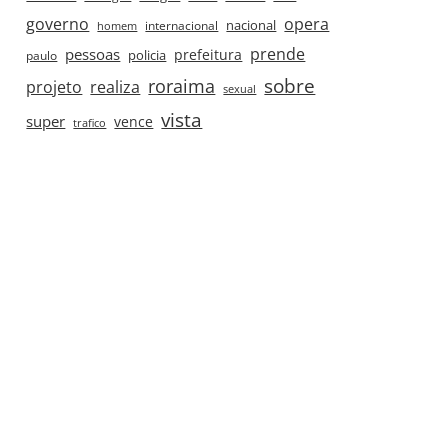
governo
opera
nacional
internacional
homem
prende
pessoas
prefeitura
paulo
policia
roraima
sobre
projeto
realiza
sexual
vista
super
vence
trafico