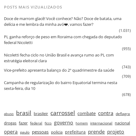
POSTS MAIS VIZUALIZADOS
Doce de marrom glacê! Você conhece? Não? Doce de batata, uma
delícia e me lembra da minha avó❤️, vamos fazer?
(1.031)
PL ganha reforço de peso em Roraima com chegada do deputado
federal Nicoletti
(955)
Nicoletti fecha ciclo no União Brasil e avança rumo ao PL com
estratégia eleitoral clara
(743)
Vice‑prefeito apresenta balanço do 2º quadrimestre da saúde
(709)
Campanha de regularização do bairro Equatorial termina nesta
sexta‑feira, dia 10
(678)
brasil
carrossel
contra
combate
brasileir
deflagra
abuso
governo
drogas
fazer
nacional
federal
internacional
ficco
homem
prende
projeto
opera
pessoas
prefeitura
paulo
policia