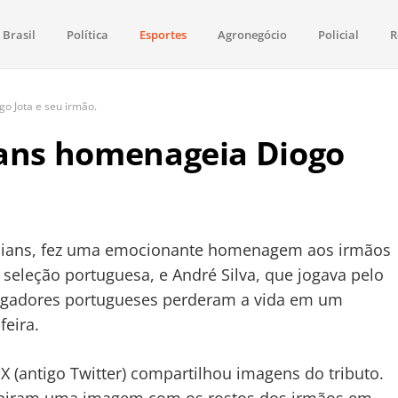
Brasil
Política
Esportes
Agronegócio
Policial
R
aima
política, saúde, esportes, economia e os principais acontecimentos de Boa 
o Jota e seu irmão.
ians homenageia Diogo
thians, fez uma emocionante homenagem aos irmãos
a seleção portuguesa, e André Silva, que jogava pelo
 jogadores portugueses perderam a vida em um
feira.
X (antigo Twitter) compartilhou imagens do tributo.