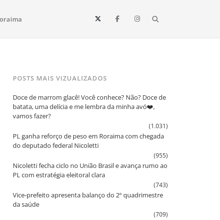
Search
oraima
Vista e todo o estado de Roraima. Fique sempre informado
POSTS MAIS VIZUALIZADOS
Doce de marrom glacê! Você conhece? Não? Doce de
batata, uma delícia e me lembra da minha avó❤️,
vamos fazer?
(1.031)
PL ganha reforço de peso em Roraima com chegada
do deputado federal Nicoletti
(955)
Nicoletti fecha ciclo no União Brasil e avança rumo ao
PL com estratégia eleitoral clara
(743)
Vice‑prefeito apresenta balanço do 2º quadrimestre
da saúde
(709)