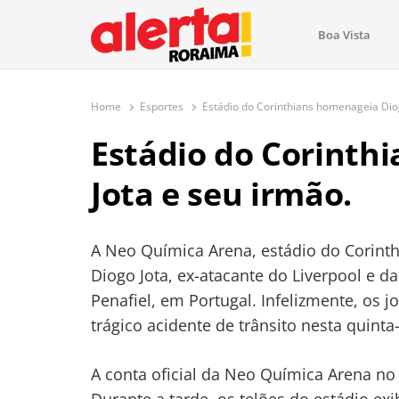
conteúdo
Boa Vista
O maior portal de notícias de Ror
O Alerta Roraima é seu portal de notícias completo sobre 
com atualizações em tempo real!
Home
Esportes
Estádio do Corinthians homenageia Diog
Estádio do Corinth
Jota e seu irmão.
A Neo Química Arena, estádio do Corin
Diogo Jota, ex-atacante do Liverpool e d
Penafiel, em Portugal. Infelizmente, os
trágico acidente de trânsito nesta quinta-
A conta oficial da Neo Química Arena no 