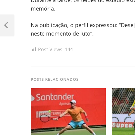
Durante a tarde, os telões do estádio 
memória.
Navegação
Na publicação, o perfil expressou: “Dese
de
Previous
neste momento de luto”.
Post
Post
Post Views:
144
POSTS RELACIONADOS