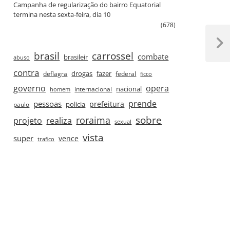
Campanha de regularização do bairro Equatorial
termina nesta sexta‑feira, dia 10
(678)
Next
brasil
carrossel
combate
brasileir
abuso
Post
contra
drogas
fazer
deflagra
federal
ficco
governo
opera
nacional
internacional
homem
prende
pessoas
prefeitura
paulo
policia
roraima
sobre
projeto
realiza
sexual
vista
super
vence
trafico