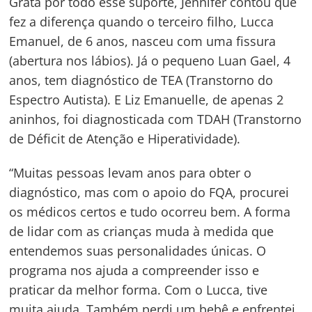
Grata por todo esse suporte, Jennifer contou que
Post
fez a diferença quando o terceiro filho, Lucca
Emanuel, de 6 anos, nasceu com uma fissura
(abertura nos lábios). Já o pequeno Luan Gael, 4
anos, tem diagnóstico de TEA (Transtorno do
Espectro Autista). E Liz Emanuelle, de apenas 2
aninhos, foi diagnosticada com TDAH (Transtorno
de Déficit de Atenção e Hiperatividade).
“Muitas pessoas levam anos para obter o
diagnóstico, mas com o apoio do FQA, procurei
os médicos certos e tudo ocorreu bem. A forma
de lidar com as crianças muda à medida que
entendemos suas personalidades únicas. O
programa nos ajuda a compreender isso e
praticar da melhor forma. Com o Lucca, tive
muita ajuda. Também perdi um bebê e enfrentei