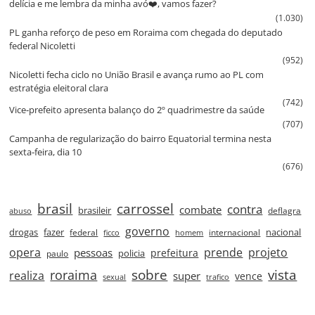
delícia e me lembra da minha avó❤️, vamos fazer?
(1.030)
PL ganha reforço de peso em Roraima com chegada do deputado
federal Nicoletti
(952)
Nicoletti fecha ciclo no União Brasil e avança rumo ao PL com
estratégia eleitoral clara
(742)
Vice‑prefeito apresenta balanço do 2º quadrimestre da saúde
(707)
Campanha de regularização do bairro Equatorial termina nesta
sexta‑feira, dia 10
(676)
brasil
carrossel
contra
combate
brasileir
deflagra
abuso
governo
drogas
fazer
nacional
federal
internacional
ficco
homem
prende
projeto
opera
pessoas
prefeitura
paulo
policia
roraima
sobre
vista
realiza
super
vence
sexual
trafico