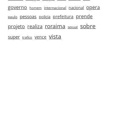
governo
opera
nacional
internacional
homem
prende
pessoas
prefeitura
paulo
policia
roraima
sobre
projeto
realiza
sexual
vista
super
vence
trafico