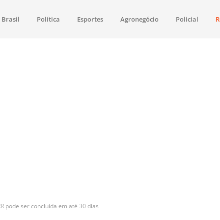
Brasil
Política
Esportes
Agronegócio
Policial
R
aima
política, saúde, esportes, economia e os principais acontecimentos de Boa 
R pode ser concluída em até 30 dias