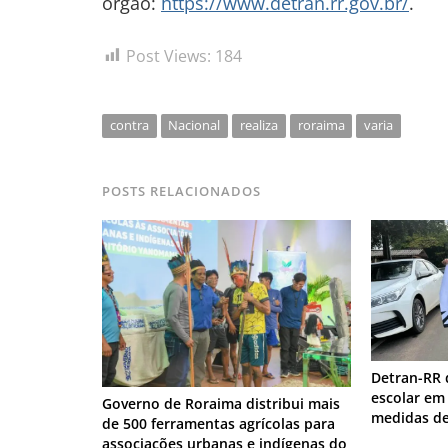
órgão:
https://www.detran.rr.gov.br/
.
Post Views:
184
contra
Nacional
realiza
roraima
varia
POSTS RELACIONADOS
Detran-RR 
escolar em 
Governo de Roraima distribui mais
medidas de
de 500 ferramentas agrícolas para
associações urbanas e indígenas do