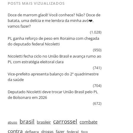
POSTS MAIS VIZUALIZADOS
Doce de marrom glacê! Você conhece? Não? Doce de
batata, uma delícia e me lembra da minha avó❤️,
vamos fazer?
(1.028)
PL ganha reforço de peso em Roraima com chegada
do deputado federal Nicoletti
(950)
Nicoletti fecha ciclo no União Brasil e avança rumo ao
PL com estratégia eleitoral clara
(741)
Vice‑prefeito apresenta balanço do 2º quadrimestre
da saúde
(704)
Deputado Nicoletti deve trocar União Brasil pelo PL
de Bolsonaro em 2026
(672)
brasil
carrossel
combate
brasileir
abuso
contra
drogas
fazer
deflagra
federal
ficco