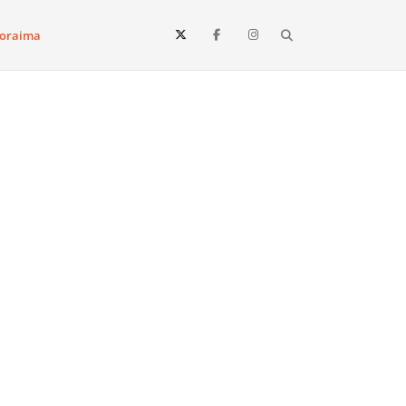
Search
oraima
Vista e todo o estado de Roraima. Fique sempre informado