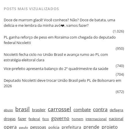
POSTS MAIS VIZUALIZADOS
Doce de marrom glacê! Você conhece? Não? Doce de batata, uma
delícia e me lembra da minha avó❤️, vamos fazer?
(1.026)
PL ganha reforço de peso em Roraima com chegada do deputado
federal Nicoletti
(950)
Nicoletti fecha ciclo no União Brasil e avança rumo ao PL com
estratégia eleitoral clara
(740)
Vice‑prefeito apresenta balanço do 2º quadrimestre da saúde
(704)
Deputado Nicoletti deve trocar União Brasil pelo PL de Bolsonaro em
2026
(672)
brasil
carrossel
contra
combate
brasileir
deflagra
abuso
governo
drogas
fazer
nacional
federal
internacional
ficco
homem
prende
projeto
opera
pessoas
prefeitura
paulo
policia