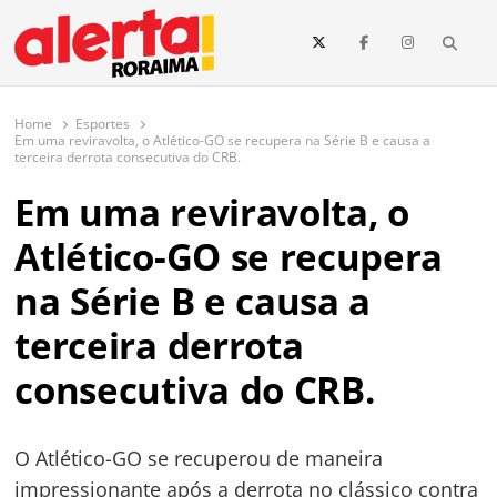
conteúdo
Searc
O maior portal de notícias de Roraima
O Alerta Roraima é seu portal de notícias completo sobre política,
saúde, esportes, economia e os principais acontecimentos de Boa Vista
Home
Esportes
e todo o estado de Roraima. Fique sempre informado com
Em uma reviravolta, o Atlético-GO se recupera na Série B e causa a
atualizações em tempo real!
terceira derrota consecutiva do CRB.
Em uma reviravolta, o
Atlético-GO se recupera
na Série B e causa a
terceira derrota
consecutiva do CRB.
O Atlético-GO se recuperou de maneira
impressionante após a derrota no clássico contra