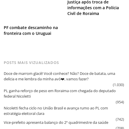
Justiça após troca de
informações com a Polícia
Civil de Roraima
PF combate descaminho na
fronteira com o Uruguai
POSTS MAIS VIZUALIZADOS
Doce de marrom glacê! Você conhece? Não? Doce de batata, uma
delícia e me lembra da minha avó❤️, vamos fazer?
(1.030)
PL ganha reforço de peso em Roraima com chegada do deputado
federal Nicoletti
(954)
Nicoletti fecha ciclo no União Brasil e avança rumo ao PL com
estratégia eleitoral clara
(742)
Vice‑prefeito apresenta balanço do 2º quadrimestre da saúde
(708)