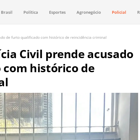
Brasil
Política
Esportes
Agronegócio
Policial
R
aima
política, saúde, esportes, economia e os principais acontecimentos de Boa 
o de furto qualificado com histórico de reincidência criminal
cia Civil prende acusado
o com histórico de
al