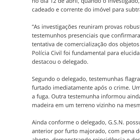
no dia 12 de abril, quando o investigad
cadeado e corrente do imóvel para subtra
“As investigações reuniram provas robust
testemunhos presenciais que confirmara
tentativa de comercialização dos objetos
Polícia Civil foi fundamental para elucid
destacou o delegado.
Segundo o delegado, testemunhas flagra
furtado imediatamente após o crime. Um 
a fuga. Outra testemunha informou ainda
madeira em um terreno vizinho na mesm
Ainda conforme o delegado, G.S.N. possu
anterior por furto majorado, com pena 
aberto, demonstrando reincidência e des