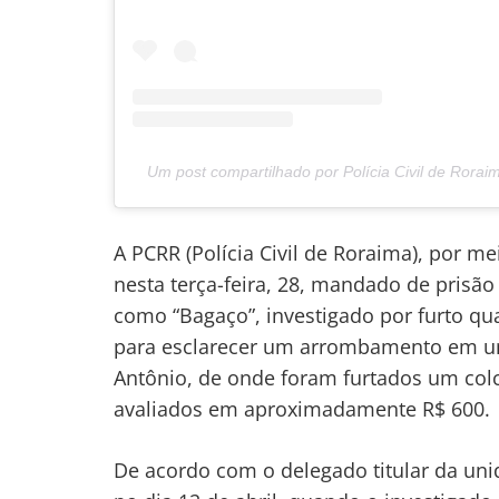
Navegação
de
s
Post
Um post compartilhado por Polícia Civil de Roraim
A PCRR (Polícia Civil de Roraima), por me
nesta terça-feira, 28, mandado de prisão
como “Bagaço”, investigado por furto qua
para esclarecer um arrombamento em um
Antônio, de onde foram furtados um colc
avaliados em aproximadamente R$ 600.
De acordo com o delegado titular da uni