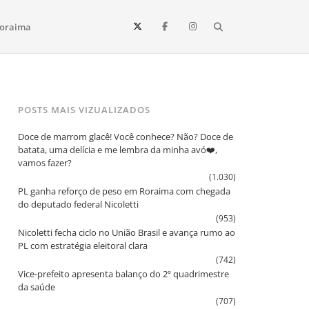
Search
oraima
Vista e todo o estado de Roraima. Fique sempre informado
POSTS MAIS VIZUALIZADOS
Doce de marrom glacê! Você conhece? Não? Doce de
batata, uma delícia e me lembra da minha avó❤️,
vamos fazer?
(1.030)
PL ganha reforço de peso em Roraima com chegada
do deputado federal Nicoletti
(953)
Nicoletti fecha ciclo no União Brasil e avança rumo ao
PL com estratégia eleitoral clara
(742)
Vice‑prefeito apresenta balanço do 2º quadrimestre
da saúde
(707)