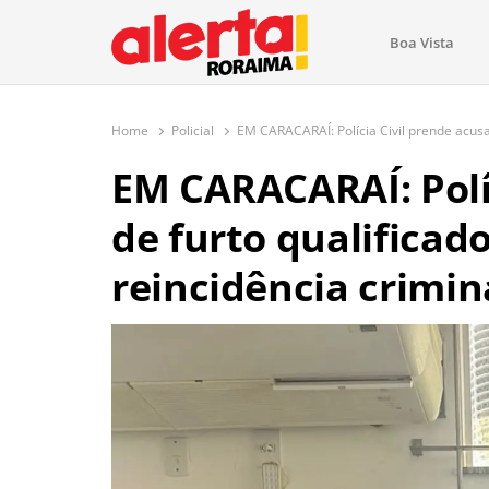
conteúdo
Boa Vista
O maior portal de notícias de Ror
O Alerta Roraima é seu portal de notícias completo sobre 
com atualizações em tempo real!
Home
Policial
EM CARACARAÍ: Polícia Civil prende acusad
EM CARACARAÍ: Polí
de furto qualificad
reincidência crimin