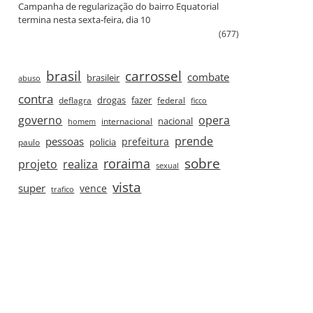
Campanha de regularização do bairro Equatorial
termina nesta sexta‑feira, dia 10
(677)
brasil
carrossel
combate
brasileir
abuso
contra
drogas
fazer
deflagra
federal
ficco
governo
opera
nacional
internacional
homem
prende
pessoas
prefeitura
paulo
policia
roraima
sobre
projeto
realiza
sexual
vista
super
vence
trafico