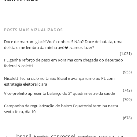
POSTS MAIS VIZUALIZADOS
Doce de marrom glacê! Você conhece? Não? Doce de batata, uma
delícia e me lembra da minha avó❤️, vamos fazer?
(1.031)
PL ganha reforço de peso em Roraima com chegada do deputado
federal Nicoletti
(955)
Nicoletti fecha ciclo no União Brasil e avança rumo ao PL com
estratégia eleitoral clara
(743)
Vice‑prefeito apresenta balanço do 2º quadrimestre da saúde
(709)
Campanha de regularização do bairro Equatorial termina nesta
sexta‑feira, dia 10
(678)
brasil
carrossel
contra
combate