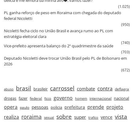
delícia e me lembra da minha avó❤️, vamos fazer?
(1.025)
PL ganha reforço de peso em Roraima com chegada do deputado
federal Nicoletti
(950)
Nicoletti fecha ciclo no União Brasil e avança rumo ao PL com
estratégia eleitoral clara
(740)
Vice‑prefeito apresenta balanço do 2º quadrimestre da saúde
(703)
Deputado Nicoletti deve trocar União Brasil pelo PL de Bolsonaro em
2026
(672)
brasil
carrossel
contra
combate
brasileir
deflagra
abuso
governo
drogas
fazer
nacional
federal
internacional
ficco
homem
prende
projeto
opera
pessoas
prefeitura
paulo
policia
roraima
sobre
vista
realiza
super
vence
sexual
trafico